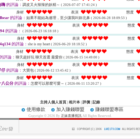
晚嗨
的評論：
調皮又火辣辣的妖精～
( 2026-07-07 17:41:24 )
身材
表演
態度
bear
的評論：
如果不能結為連理，至少讓我叫妳北鼻
( 2026-06-28 18:09:53 )
身材
表演
態度
94
的評論：
( 2026-06-23 16:18:18 )
身材
表演
態度
4q134
的評論：
she is my heart
( 2026-06-20 18:18:52 )
身材
表演
態度
的評論：
聊天超好玩 聊天首選 最愛你
( 2026-06-15 14:49:00 )
身材
表演
態度
仔仔
的評論：
大寶包
( 2026-06-12 13:45:42 )
身材
表演
態度
十八公分
的評論：
怎麼可以那麼可愛～
( 2026-06-11 13:20:27 )
主持人個人首頁
|
相片本
|
評價
|
記錄
使用條款
加入賺錢聯盟
賺錢聯盟專區
Copyright © 2026 By
正妹直播視訊
All Rights Reserved.