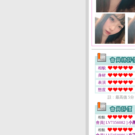
相貌
身材
表演
態度
註﹕最高值 5分
相貌
會員[ LV7356082 ]
小
相貌