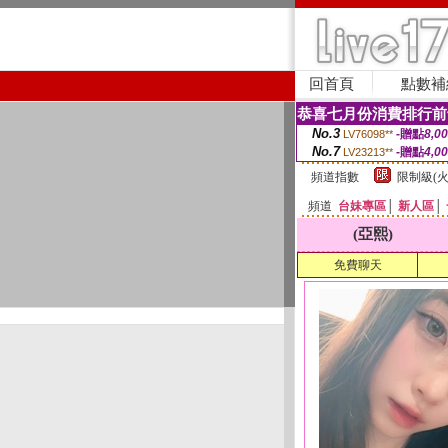
回首頁
點數補
恭喜七月份消費排行前
No.3
-贈點
8,0
LV76098**
No.7
-贈點
4,0
LV23213**
頻道指數
限制級(火
頻道
台妹專區
│
新人區
│
(亞熙)
免費聊天