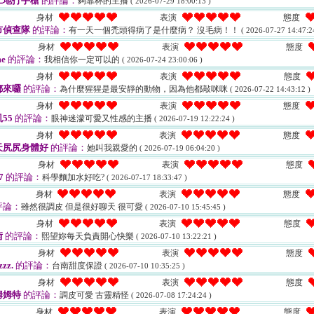
工地打手槍
的評論：
夠靠杯的主播
( 2026-07-29 18:00:13 )
身材
表演
態度
市偵查隊
的評論：
有一天一個禿頭得病了是什麼病？ 沒毛病！！
( 2026-07-27 14:47:2
身材
表演
態度
e
的評論：
我相信你一定可以的
( 2026-07-24 23:00:06 )
身材
表演
態度
都來囉
的評論：
為什麼猩猩是最安靜的動物，因為他都敲咪咪
( 2026-07-22 14:43:12 )
身材
表演
態度
55
的評論：
眼神迷濛可愛又性感的主播
( 2026-07-19 12:22:24 )
身材
表演
態度
天尻尻身體好
的評論：
她叫我親愛的
( 2026-07-19 06:04:20 )
身材
表演
態度
7
的評論：
科學麵加水好吃?
( 2026-07-17 18:33:47 )
身材
表演
態度
評論：
雖然很調皮 但是很好聊天 很可愛
( 2026-07-10 15:45:45 )
身材
表演
態度
衡
的評論：
熙望妳每天負責開心快樂
( 2026-07-10 13:22:21 )
身材
表演
態度
zzz.
的評論：
台南甜度保證
( 2026-07-10 10:35:25 )
身材
表演
態度
姆姆特
的評論：
調皮可愛 古靈精怪
( 2026-07-08 17:24:24 )
身材
表演
態度