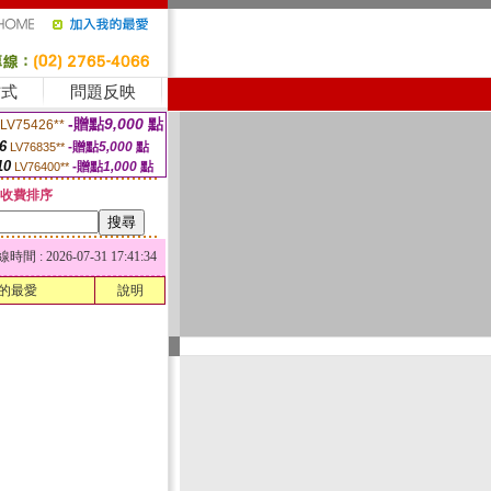
方式
問題反映
-贈點
9,000
點
LV75426**
6
-贈點
5,000
點
LV76835**
10
-贈點
1,000
點
LV76400**
收費排序
 : 2026-07-31 17:41:34
的最愛
說明