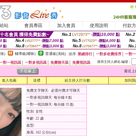
給站
會員專區
加入會員
使用說明
付款
十名會員 獲得免費點數~
No.1
-贈點
10,000
點
No.2
LV72973**
No.4
No.5
No.
00
點
-贈點
7,000
點
-贈點
6,000
點
LV52777**
LV77023**
No.8
No.8
No.
00
點
-贈點
3,000
點
-贈點
3,000
點
LV70847**
LV75677**
辣)
輔導級(曖昧)
普通級(清純)
排序
業績排行
│
一對多收費排序
│
一對一
搜尋主持人網名/編號：
一對一視訊區
│
一對多視訊區
│
免費聊天區
│
免費視訊區
最近上線時間
進入包廂
送禮
給主持人打分數
加到我
免費文字聊天: 必需付費才可聊天
一對多視訊聊天: 每分鐘 8 點
一對一視訊聊天: 每分鐘 35 點
性別: 女性
年齡: 22 歲
血型:
身高: 162 公分(cm)